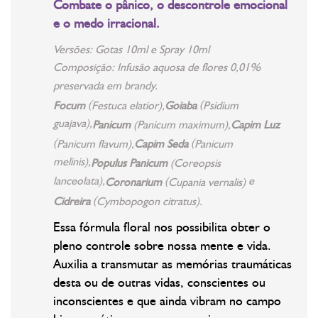
Combate o pânico, o descontrole emocional
e o medo irracional.
Versões: Gotas 10ml e Spray 10ml
Composição: Infusão aquosa de flores 0,01%
preservada em brandy.
(
(
Focum
Festuca elatior),
Goiaba
Psidium
guajava),
Panicum
(Panicum maximum),
Capim Luz
(
(
Panicum flavum),
Capim Seda
Panicum
melinis),
Populus Panicum
(Coreopsis
lanceolata),
(
e
Coronarium
Cupania vernalis)
(
Cidreira
Cymbopogon citratus).
Essa fórmula floral nos possibilita obter o
pleno controle sobre nossa mente e vida.
Auxilia a transmutar as memórias traumáticas
desta ou de outras vidas, conscientes ou
inconscientes e que ainda vibram no campo