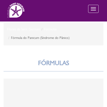
Toggle
navigation
Florais de Saint Germain
Fórmulas
Fórmula do Panicum (Síndrome do Pânico)
FÓRMULAS