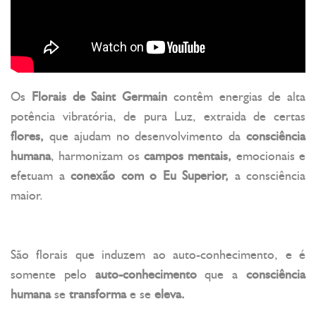
Os
Florais de Saint Germain
contêm energias de alta
potência vibratória, de pura Luz, extraida de certas
flores,
que ajudam no desenvolvimento da
consciência
humana
, harmonizam os
campos mentais,
emocionais e
efetuam a
conexão com o Eu Superior,
a consciência
maior.
São florais que induzem ao auto-conhecimento, e é
somente pelo
auto-conhecimento
que a
consciência
humana
se
transforma
e se
eleva.