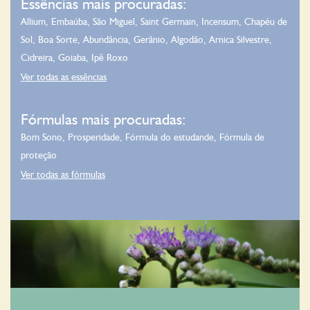
Essências mais procuradas:
Allium
,
Embaúba
,
São Miguel
,
Saint Germain
,
Incensum
,
Chapéu de
Sol
,
Boa Sorte
,
Abundância
,
Gerânio
,
Algodão
,
Arnica Silvestre
,
Cidreira
,
Goiaba
,
Ipê Roxo
Ver todas as essências
Fórmulas mais procuradas:
Bom Sono
,
Prosperidade
,
Fórmula do estudande
,
Fórmula de
proteção
Ver todas as fórmulas