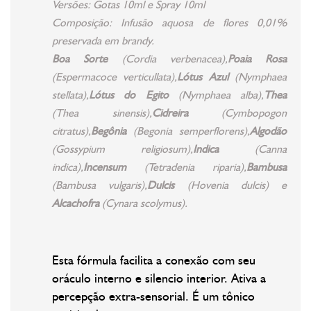
Versões: Gotas 10ml e Spray 10ml
Composição: Infusão aquosa de flores 0,01%
preservada em brandy.
Boa Sorte
(
Cordia verbenacea),
Poaia Rosa
(Espermacoce verticullata),
Lótus Azul
(Nymphaea
stellata),
Lótus do Egito
(Nymphaea alba),
Thea
(Thea sinensis),
Cidreira
(Cymbopogon
citratus),
Begônia
(Begonia semperflorens),
Algodão
(Gossypium religiosum),
Indica
(Canna
indica),
Incensum
(Tetradenia riparia),
Bambusa
(Bambusa vulgaris),
Dulcis
(Hovenia dulcis) e
Alcachofra
(Cynara scolymus).
Esta fórmula facilita a conexão com seu
oráculo interno e silencio interior. Ativa a
percepção extra-sensorial. É um tônico