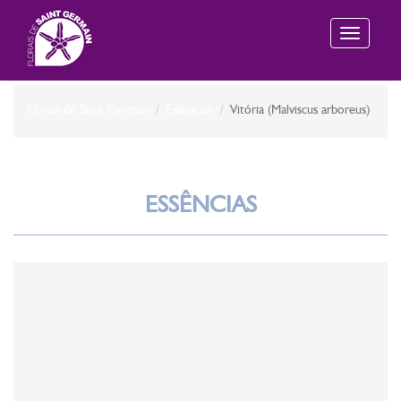
Toggle
navigation
Florais de Saint Germain
Essências
Vitória (Malviscus arboreus)
ESSÊNCIAS