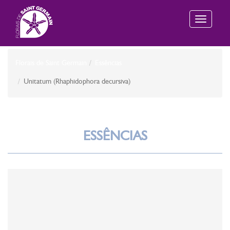
Toggle
navigation
Florais de Saint Germain
Essências
Unitatum (Rhaphidophora decursiva)
ESSÊNCIAS