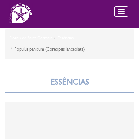
Toggle
navigation
Florais de Saint Germain
Essências
Populus panicum (Coreopsis lanceolata)
ESSÊNCIAS