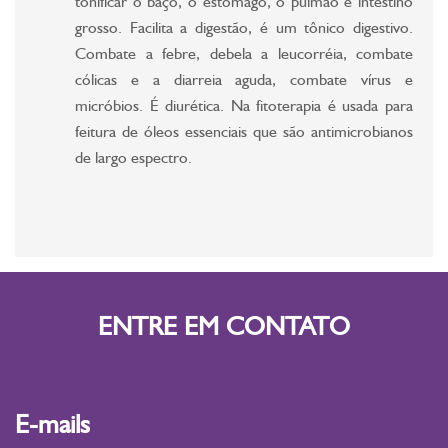
tonificar o baço, o estômago, o pulmão e intestino
grosso. Facilita a digestão, é um tônico digestivo.
Combate a febre, debela a leucorréia, combate
cólicas e a diarreia aguda, combate vírus e
micróbios. É diurética. Na fitoterapia é usada para
feitura de óleos essenciais que são antimicrobianos
de largo espectro.
ENTRE EM CONTATO
E-mails