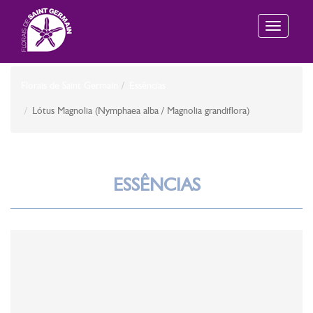
Toggle
navigation
Florais de Saint Germain
Essências
Lótus Magnolia (Nymphaea alba / Magnolia grandiflora)
ESSÊNCIAS