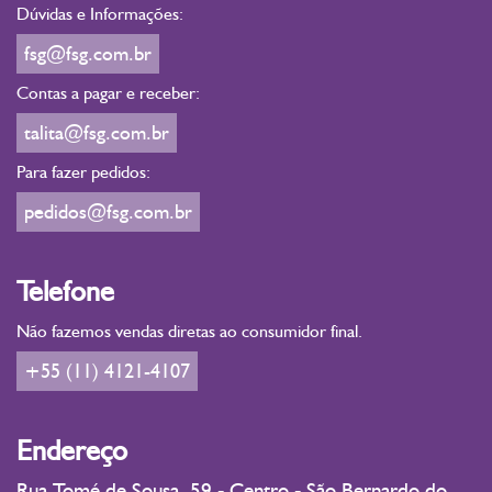
Dúvidas e Informações:
fsg@fsg.com.br
Contas a pagar e receber:
talita@fsg.com.br
Para fazer pedidos:
pedidos@fsg.com.br
Telefone
Não fazemos vendas diretas ao consumidor final.
+55 (11) 4121-4107
Endereço
Rua Tomé de Sousa, 59 - Centro - São Bernardo do