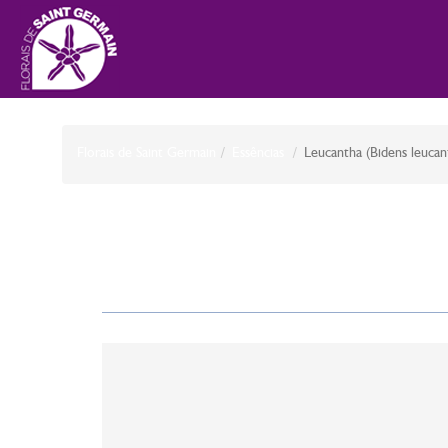
Florais de Saint Germain
Essências
Leucantha (Bidens leucan