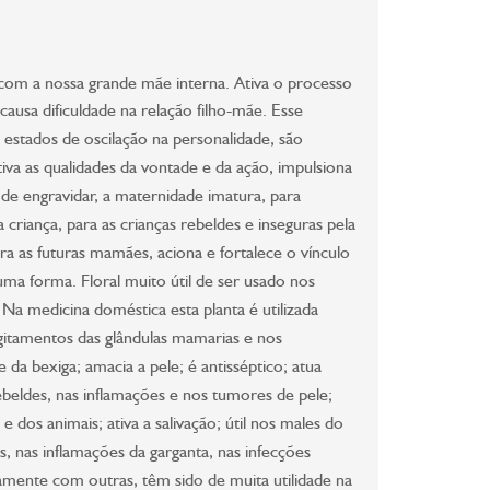
com a nossa grande mãe interna. Ativa o processo
ausa dificuldade na relação filho-mãe. Esse
 estados de oscilação na personalidade, são
va as qualidades da vontade e da ação, impulsiona
 de engravidar, a maternidade imatura, para
riança, para as crianças rebeldes e inseguras pela
para as futuras mamães, aciona e fortalece o vínculo
guma forma. Floral muito útil de ser usado nos
 Na medicina doméstica esta planta é utilizada
gitamentos das glândulas mamarias e nos
 da bexiga; amacia a pele; é antisséptico; atua
rebeldes, nas inflamações e nos tumores de pele;
 e dos animais; ativa a salivação; útil nos males do
, nas inflamações da garganta, nas infecções
amente com outras, têm sido de muita utilidade na