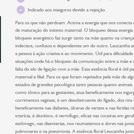
Indicado aos inseguros devido a rejeição.
Para os que não perdoam. Aciona a energia que nos conecta 
de maturação do instinto maternal. O bloqueio dessa energia c
bloqueio energético faz surgir tanto na mãe quanto na criança
indecisos, confusos e dependentes um do outro. Leucantha ati
a pessoa à ação criativa e ao movimento. Útil para dificuldade
situações onde há o bloqueio da comunicação entre a mãe e a c
falta do elo de ligação com a mãe. Essa essência floral é útil 
maternal e filial. Para os que foram rejeitados pela mãe de al
estados de gravidez psicológica tanto pessoas quanto animais.
como tônico para as gestantes, atua beneficamente nos ingur
corrimentos vaginais; é um desobstruente do fígado, dos rins e
beneficamente nas diabetes, úlceras de varizes e nas feridas 
icterícia; é diurético, é vermífugo, eficaz nas coceiras em geral
estômago, nas disenterias, nos reumatismos e dores nas juntas
pulmonares e na pneumonia. A essência floral Leucantha junt