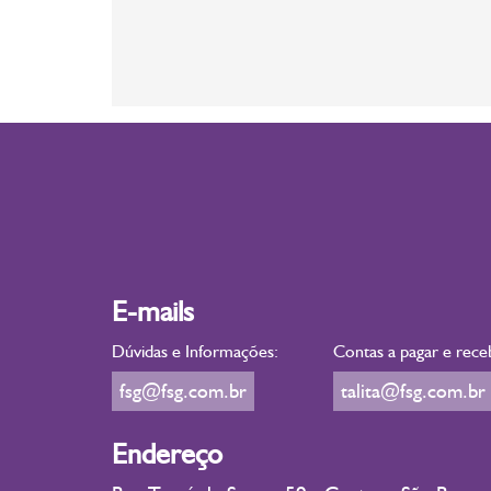
E-mails
Dúvidas e Informações:
Contas a pagar e rece
fsg@fsg.com.br
talita@fsg.com.br
Endereço