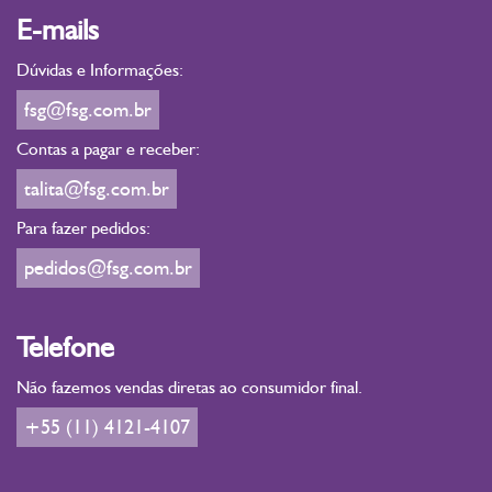
E-mails
Dúvidas e Informações:
fsg@fsg.com.br
Contas a pagar e receber:
talita@fsg.com.br
Para fazer pedidos:
pedidos@fsg.com.br
Telefone
Não fazemos vendas diretas ao consumidor final.
+55 (11) 4121-4107