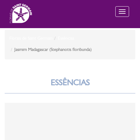
Toggle
navigation
Florais de Saint Germain
Essências
Jasmim Madagascar (Stephanotis floribunda)
ESSÊNCIAS