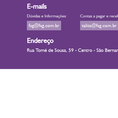
E-mails
Dúvidas e Informações:
Contas a pagar e rece
fsg@fsg.com.br
talita@fsg.com.br
Endereço
Rua Tomé de Sousa, 59 - Centro - São Bern