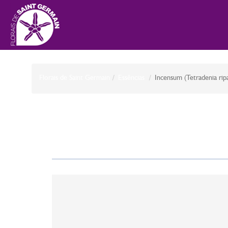
Florais de Saint Germain
Essências
Incensum (Tetradenia ripa