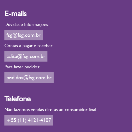
E-mails
Dúvidas e Informações:
fsg@fsg.com.br
Contas a pagar e receber:
talita@fsg.com.br
Para fazer pedidos:
pedidos@fsg.com.br
Telefone
Não fazemos vendas diretas ao consumidor final.
+55 (11) 4121-4107