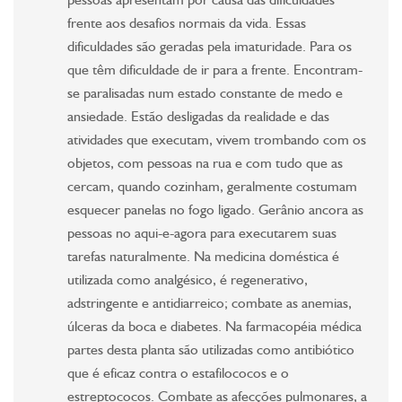
pessoas apresentam por causa das dificuldades
frente aos desafios normais da vida. Essas
dificuldades são geradas pela imaturidade. Para os
que têm dificuldade de ir para a frente. Encontram-
se paralisadas num estado constante de medo e
ansiedade. Estão desligadas da realidade e das
atividades que executam, vivem trombando com os
objetos, com pessoas na rua e com tudo que as
cercam, quando cozinham, geralmente costumam
esquecer panelas no fogo ligado. Gerânio ancora as
pessoas no aqui-e-agora para executarem suas
tarefas naturalmente. Na medicina doméstica é
utilizada como analgésico, é regenerativo,
adstringente e antidiarreico; combate as anemias,
úlceras da boca e diabetes. Na farmacopéia médica
partes desta planta são utilizadas como antibiótico
que é eficaz contra o estafilococos e o
estreptococos. Combate as afecções pulmonares, a