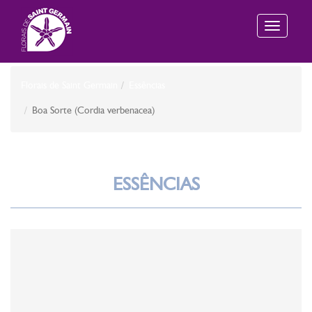
Toggle
navigation
Florais de Saint Germain
Essências
Boa Sorte (Cordia verbenacea)
ESSÊNCIAS