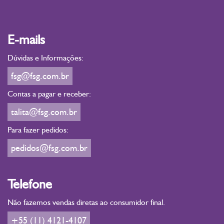
E-mails
Dúvidas e Informações:
fsg@fsg.com.br
Contas a pagar e receber:
talita@fsg.com.br
Para fazer pedidos:
pedidos@fsg.com.br
Telefone
Não fazemos vendas diretas ao consumidor final.
+55 (11) 4121-4107