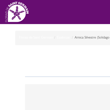
Florais de Saint Germain
Essências
Arnica Silvestre (Solidago