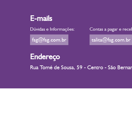
E-mails
Dúvidas e Informações:
Contas a pagar e rece
fsg@fsg.com.br
talita@fsg.com.br
Endereço
Rua Tomé de Sousa, 59 - Centro - São Bern